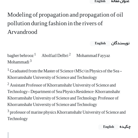
عنوان مقاله
English
Modeling of propagation and propagation of oil
pollution during fashion in the rivers of
Arvandrood
نویسندگان
English
1
2
bagher behrooz
Abolfazl Delbri
Mohammad Fayyaz
3
Mohammadi
1
Graduated from the Master of Science (MSc) in Physics of the Sea -
Khorramshahr University of Science and Technology
2
Assistant Professor of Khorramshahr University of Science and
Technology- Department of Sea Physics Residence: Khorramshahr,
Khorramshahr University of Science and Technology, Professor of
Khorramshahr University of Science and Technology
3
professor of marine physics, Khorramshahr University of Science and
Technology
چکیده
English