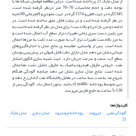
از مدل مایک 21 پرداخته شده است. دراین مطالعه فواصل شبکه ها با
توجه دقت و حجم محاسبات 70×70 متر درنظر گرفته شده است،
1345گره در جهت افقی و 1574 گره در جهت عمودی و گام زمانی 60 ثانیه
در نظر گرفته شده است و در نهایت فایل عمق ساخته شده است. در
ادامه دو مرز باز(دریا و بالا دست) برای مدل در نظر گرفته شده است به
مرز پایین دست سری زمانی تغییرات تراز سطح آب اعمال شده است و
به مرز بالادست تغییرات تراز آب به صورت عدد ثابت به مرزها اعمال
شده است. پس از واسنجی، مقایسه ی نتایج مدل با اندازه‌گیری‌های
میدانی نشان می دهد مدل دارای دقت قابل قبولی در پیش‌بینی نوسان
سطح آب، سمت و سرعت جریان دارد. جهت شبیه سازی الگوی انتشار
نفت، خروجی ماژول هیدرودینامیک به ماژول تحلیل نشت نفتاعمال
شده است. نتایج مدل سازی نشان می دهد چنانچه آلودگی هنگام
شروع مد به مدت سه ساعت در مقابل پالایشگاه نفت آبادان رخ دهد و
دبی متوسط رودخانه /s3 m480 باشد، بدون اعمال باد، آلودگی پس از
5/130 ساعت به خلیج فارس می‌رسد.
کلیدواژه‌ها
آلودگی نفتی
جزرومد
رودخانه اروندرود
مدل سازی
مدل مایک
21