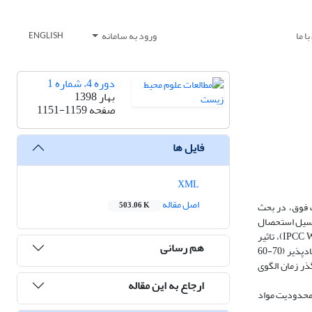
ا ما
ورود به سامانه
ENGLISH
دوره 4، شماره 1
بهار 1398
صفحه
1151-1159
فایل ها
XML
اصل مقاله
ف فوق، در بحث
503.06 K
اده‌های کمّیت و کیفیت پسماندهای شهر زنجان در سه مقطع زمانی (سال‌های 83، 88 و 95)، به پتانسیل استحصال
متان در بازه زمانی 24 ساله (1400-1376) از محل دفن شهر زنجان (مهترچایی) پرداخته است. در این راستا مدل پیشنهادی هیات بین‌الدّولی تغییر اقلیم (IPCC Waste Model)، تاثیر
هم رسانی
شرایط آب و هوایی (دما و رطوبت) بر پتانسیل استحصال و الگوی زمانی انتشارها مورد مطالعه قرار گرفت. نتایج پژوهش نشان داد با توجه به درصد بالای مواد آلی فسادپذیر (70-60
ان پتانسیل مناسبی برای استحصال متان دارند. مقدار انتشارها در بازه زمانی مورد مطالعه Gg 34/43 و در گذر زمان الگوی
ارجاع به این مقاله
 محدودیت مواد