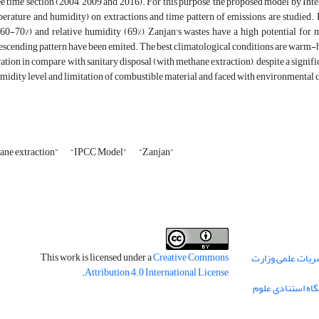
ee time section (2004, 2009 and 2016). For this purpose, the proposed model by I
erature and humidity) on extractions and time pattern of emissions are studied. 
0-70%) and relative humidity (69%), Zanjan's wastes have a high potential for 
escending pattern have been emited. The best climatological conditions are warm-
ation in compare with sanitary disposal (with methane extraction), despite a signifi
umidity level and limitation of combustible material and faced with environmental
ane extraction”
“IPCC Model”
“Zanjan”
This work is licensed under a
Creative Commons
ریات علمی وزارت
.
Attribution 4.0 International License
گاه استنادی علوم