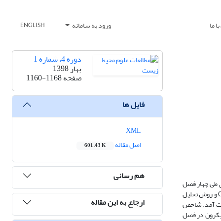
ا ما
ورود به سامانه
ENGLISH
دوره 4، شماره 1
بهار 1398
صفحه
1160-1168
فایل ها
XML
اصل مقاله
601.43 K
هم رسانی
مترو، انتخاب و ﻧﻤﻮﻧﻪ‌ﺑﺮداری طی چهار فصل
انجام شد. اﻧﺪازه‌ﮔﻴﺮی ذرات معلق PM2.5 و PM10 توسط دﺳﺘﮕﺎه ﻟﻴﺰری انجام شد و مقادیر AQI بر اساس غلظت ذرات معلق، محاسبه و نتایج با استفاده از نرم افزار GIS و روش تحلیل
ارجاع به این مقاله
PM10 4 تا 192.5 میکروگرم بر مترمکعب به‌دست آمد. شاخص
الم تا ناسالم (40 الی 105) محاسبه گردید. شاخص کیفیت هوا در اکثر مناطق در پاییز و زمستان در دامنه ناسالم بود. غلظت ذرات معلق 5/2 میکرون در فصل