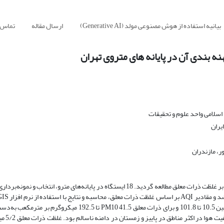
بیانیه استفاده از هوش مصنوعی مولد (Generative AI)
ارسال مقاله
تماس ب
 بندی آن در پایانه های متروی تهران
سلامی واحد علوم و تحقیقات
یران
ر، مازندران
غلظت ذرات معلق در پایانه‌های مترو تهران و رابطه برخی پارامترهای هواشناسی بر غلظت ذرات معلق مطالعه گردید. 18 ایستگاه در پایانه‌های 
مکانی مورد پهنه بندی قرار گرفت. حداقل و حداکثر غلظت ذرات معلق PM2.5 بین 10.5 تا 101.8 و برای ذرات معلق 1.5
کیفیت هوا در محدوده س