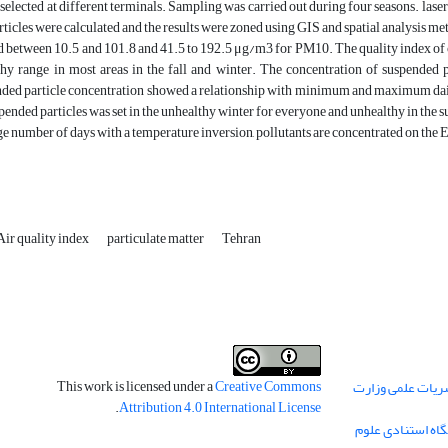
 selected at different terminals. Sampling was carried out during four seasons. l
rticles were calculated and the results were zoned using GIS and spatial analys
 between 10.5 and 101.8 and 41.5 to 192.5 μg/m3 for PM10. The quality index of cl
thy range in most areas in the fall and winter. The concentration of suspended
ed particle concentration showed a relationship with minimum and maximum daily 
nded particles was set in the unhealthy winter for everyone and unhealthy in the su
rge number of days with a temperature inversion, pollutants are concentrated on the E
Air quality index
particulate matter
Tehran
This work is licensed under a
Creative Commons
ریات علمی وزارت
.
Attribution 4.0 International License
گاه استنادی علوم