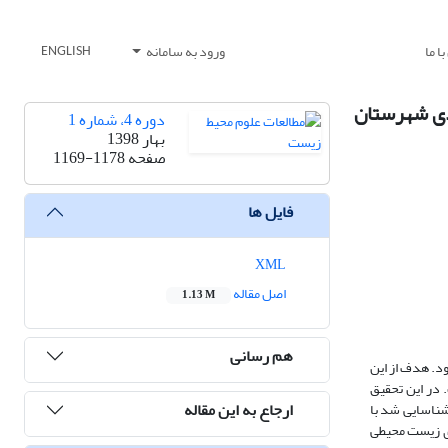
ا ما
ورود به سامانه
ENGLISH
ی نفتی در پمپ بنزین به روش FMEA (مطالعه موردی شهرستان
دوره 4، شماره 1
بهار 1398
صفحه
1169-1178
فایل ها
XML
اصل مقاله
1.13 M
هم رسانی
د. هدف از این
 شهرستان شاهین شهر) است. در این تحقیق
ارجاع به این مقاله
شناسایی شد با
های زیست محیطی