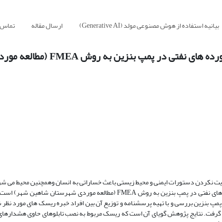
بیانیه استفاده از هوش مصنوعی مولد (Generative AI)
ارسال مقاله
تماس ب
ارزیابی ریسک ایمنی و محیط زیستی در فرایند تخلیه فرآورده ها
عایت نکردن دستورات ایمنی و محیط زیستی باعث خساراتی به انسان وهمچنین محیط می شو
پژوهش بررسی ارزیابی ریسک ایمنی و محیط زیستی در فرآیند تخلیه فرآورده های نفتی در پمپ بنزین به روش FMEA (مطالعه موردی
 پمپ بنزین بررسی و با تهیه پرسشنامه و توزیع آن بین افراد خبره ریسک های مورد نظر 
د بررسی قرار گرفت. نتایج پژوهش گویای آن است که ریسک مربوط به نصب تابلوهای حاوی هشدار