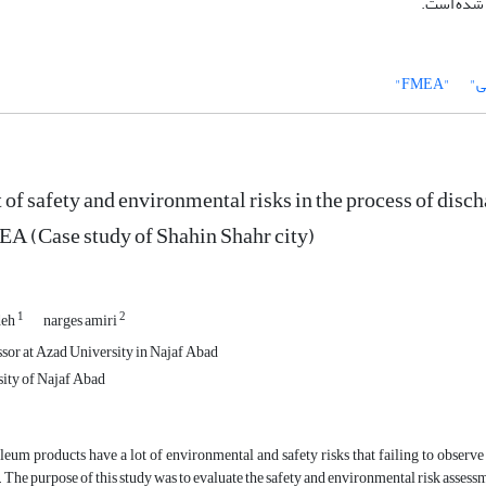
ی شده است.
ی"
"FMEA"
of safety and environmental risks in the process of disch
 (Case study of Shahin Shahr city)
1
2
deh
narges amiri
ssor at Azad University in Najaf Abad
ity of Najaf Abad
leum products have a lot of environmental and safety risks that failing to obser
The purpose of this study was to evaluate the safety and environmental risk assessme