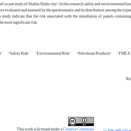
a case study of Shahin Shahr city). In this research, safety and environmental hazar
were evaluated and assessed by the questionnaire and its distribution among the exp
is study indicate that the risk associated with the installation of panels contai
the most significant risk.
t"
"Safety Risk"
"Environmental Risk"
"Petroleum Products"
"FMEA
Ri
This work is licensed under a
Creative Commons
ریات علمی وزارت