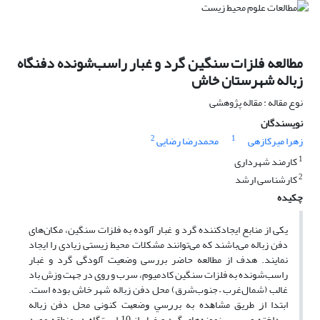
مطالعه فلزات سنگین گرد و غبار راسب‌شونده دفنگاه
زباله شهرستان خاش
نوع مقاله : مقاله پژوهشی
نویسندگان
2
1
زهرا میرکازهی
محمدرضا رضایی
1
کارمند شهرداری
2
کارشناسی ارشد
چکیده
یکی از منابع ایجاد‌کننده گرد‌‌ و ‌غبار آلوده به فلزات سنگین، مکان‌های
دفن زباله می‌باشند که می‌توانند مشکلات محیط‌ زیستی زیادی را ایجاد
نمایند. هدف از مطالعه حاضر بررسی وضعیت آلودگی گرد و غبار
راسب‌شونده به فلزات سنگین کادمیوم، سرب و روی در جهت وزش باد
غالب (شمال‌غرب – جنوب‌شرق) محل دفن زباله شهر خاش بوده است.
ﺍﺑﺘﺪﺍ ﺍﺯ ﻃﺮﻳﻖ ﻣﺸﺎﻫﺪه ﺑﻪ ﺑﺮﺭﺳﻲ ﻭﺿﻌﻴﺖ کنونی محل دفن زباله
پرداخته و سپس نمونه‌های گرد و غبار از 10 ایستگاه در منطقه مورد