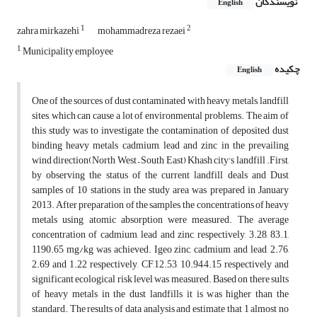
نویسندگان
English
1
2
zahra mirkazehi
mohammadreza rezaei
1
Municipality employee
چکیده
English
One of the sources of dust contaminated with heavy metals, landfill
sites, which can cause a lot of environmental problems. The aim of
this study was to investigate the contamination of deposited dust
binding heavy metals cadmium, lead and zinc in the prevailing
wind direction(North West – South East) Khash city's landfill .First,
by observing the status of the current landfill deals and Dust
samples of 10 stations in the study area was prepared in January
2013. After preparation of the samples, the concentrations of heavy
metals using atomic absorption were measured. The average
concentration of cadmium, lead and zinc, respectively, 3.28, 83.1,
1190.65 mg/kg was achieved. Igeo zinc, cadmium and lead, 2.76,
2.69 and 1.22 respectively, CF,12.53, 10.94,4.15 respectively and
significant ecological risk level was measured. Based on there sults
of heavy metals in the dust landfills it is was higher than the
standard. The results of data analysis and estimate that 1 almost no