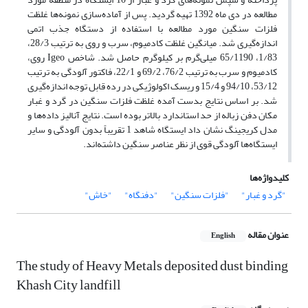
مطالعه در دی ماه 1392 تهیه گردید. پس از آماده‌سازی نمونه‌ها غلظت
فلزات سنگین مورد مطالعه با استفاده از دستگاه جذب اتمی
اندازه‌گیری شد. میانگین غلظت کادمیوم، سرب و روی به ترتیب 28/3،
1/83، 65/1190 میلی‌گرم بر کیلوگرم حاصل شد. شاخص Igeo روی،
کادمیوم و سرب به ترتیب 76/2، 69/2 و 22/1، فاکتور آلودگی به ترتیب
53/12، 94/10 و 15/4 و ریسک اکولوژیکی در رده قابل توجه اندازه‌گیری
شد. بر اساس نتایج بدست آمده غلظت فلزات سنگین در گرد و غبار
مکان دفن زباله از حد استاندارد بالاتر بوده است. نتایج آنالیز دا‌ده‌ها و
مدل کریجینگ نشان داد ایستگاه شاهد 1 تقریباً بدون آلودگی و سایر
ایستگاه‌ها آلودگی قوی از نظر عناصر سنگین داشته‌اند.
کلیدواژه‌ها
"گرد و غبار"
"فلزات سنگین"
"دفنگاه"
"خاش"
عنوان مقاله
English
The study of Heavy Metals deposited dust binding
Khash City landfill