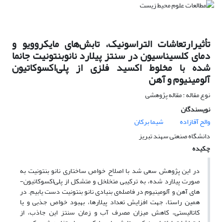
تأثیرارتعاشات التراسونیک، تابش‌های مایکروویو و
دمای کلسیناسیون در سنتز پیلارد نانوبنتونیت جانما
شده با مخلوط اکسید فلزی از پلی‌اکسو‌کاتیون
آلومینیوم و آهن
نوع مقاله : مقاله پژوهشی
نویسندگان
والح آقازاده
شیما برکان
دانشگاه صنعتی سهند تبریز
چکیده
در این پژوهش سعی شد با اصلاح خواص ساختاری نانو بنتونیت به
صورت پیلارد شده، به ترکیبی متخلخل و متشکل از پلی‌اکسو‌کاتیون-
های آهن و آلومینیوم در فاصله‌ی بنیادی نانو بنتونیت دست یابیم. در
همین راستا، جهت افزایش تعداد پیلارها، بهبود خواص جذبی و یا
کاتالیستی، کاهش میزان مصرف آب و زمان سنتز این جاذب، از