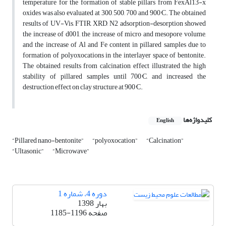
temperature for the formation of stable pillars from FexAl13-x
oxides was also evaluated at 300, 500, 700 and 900°C. The obtained
results of UV-Vis, FTIR, XRD, N2 adsorption-desorption showed
the increase of d001, the increase of micro and mesopore volume,
and the increase of Al and Fe content in pillared samples due to
formation of polyoxocations in the interlayer space of bentonite.
The obtained results from calcination effect illustrated the high
stability of pillared samples until 700°C, and increased the
destruction effect on clay structure at 900°C.
کلیدواژه‌ها
English
“Pillared nano-bentonite”
“polyoxocation”
“Calcination”
“Ultasonic”
“Microwave”
دوره 4، شماره 1
بهار 1398
صفحه
1185-1196