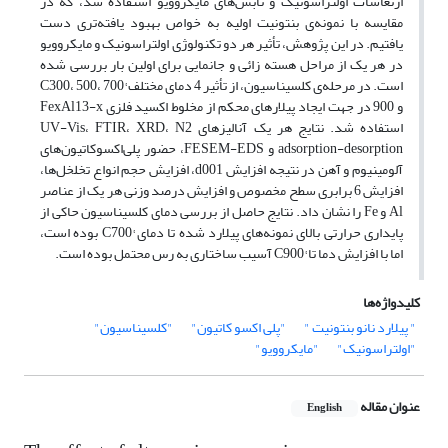
ارتعاشات اولتراسونیک و تابش‌های مایکروویو استفاده شد، که در
مقایسه با نمونه‌ی بنتونیت اولیه به خواص بهبود یافته‌تری دست
یافتیم. در این پژوهش، تأثیر هر دو تکنولوژی اولتراسونیک و مایکروویو
در هر یک از مراحل هسته زائی و جانمایی برای اولین بار بررسی شده
است. در مرحله‌ی کلسیناسیون، از تأثیر 4 دمای مختلف °C300، 500، 700
و 900 در جهت ایجاد پیلارهای محکم از مخلوط اکسید فلزی FexAl13-x
استفاده شد. نتایج هر یک آنالیزهای UV-Vis، FTIR، XRD، N2
adsorption-desorption و FESEM-EDS، حضور پلی‌اکسو‌کاتیون‌های
آلومینیوم و آهن در نتیجه افزایش d001، افزایش حجم انواع تخلخل‌ها،
افزایش 6 برابری سطح مخصوص و افزایش درصد وزنی هر یک از عناصر
Al و Fe را نشان داد. نتایج حاصل از بررسی دمای کلسیناسیون حاکی از
پایداری حرارتی بالای نمونه‌های پیلارد شده تا دمای °C700 بوده است،
اما با افزایش دما تا °C900 آسیب ساختاری به رس محتمل بوده است.
کلیدواژه‌ها
" پیلارد نانو بنتونیت "
"پلی اکسو کاتیون"
"کلسیناسیون"
"اولتراسونیک"
"مایکروویو"
عنوان مقاله
English