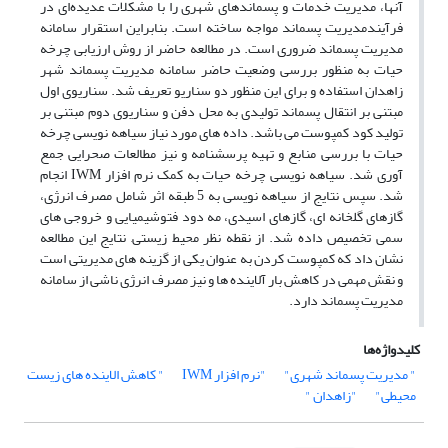
آنها، مدیریت خدمات و پسماندهای شهری را با مشکلات عدیده‌ای در
فرآیندمدیریت پسماند مواجه ساخته است. بنابراین استقرار سامانه
مدیریت پسماند ضروری است. در مطالعه حاضر از روش ارزیابی چرخه
حیات به منظور بررسی وضعیت حاضر سامانه مدیریت پسماند شهر
زاهدان استفاده و برای این منظور دو سناریو تعریف شد. سناریوی اول
مبتنی بر انتقال پسماند تولیدی به محل دفن و سناریوی دوم مبتنی بر
تولید کود کمپوست می باشد. داده های مورد نیاز سیاهه نویسی چرخه
حیات با بررسی منابع و تهیه پرسشنامه و نیز مطالعات صحرایی جمع
آوری شد. سیاهه نویسی چرخه حیات به کمک نرم افزار IWM انجام
شد. سپس نتایج از سیاهه نویسی به 5 طبقه اثر شامل مصرف انرژی،
گازهای گلخانه ای، گازهای اسیدی، مه دود فتوشیمیایی و خروجی های
سمی تخصیص داده شد. از نقطه نظر محیط زیستی, نتایج این مطالعه
نشان داد که کمپوست کردن به عنوان یکی از گزینه های مدیریتی است
و نقش مهمی در کاهش بار آلاینده ها و نیز مصرف انرژی ناشی از سامانه
مدیریت پسماند دارد.
کلیدواژه‌ها
" مدیریت پسماند شهری"
"نرم افزار IWM
" کاهش الاینده های زیست
محیطی"
"زاهدان "