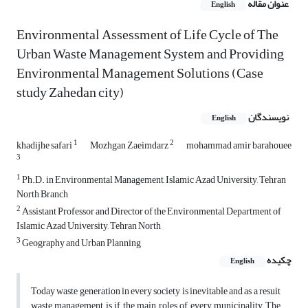
عنوان مقاله
English
Environmental Assessment of Life Cycle of The
Urban Waste Management System and Providing
Environmental Management Solutions (Case
study Zahedan city)
نویسندگان
English
1
2
khadijhe safari
Mozhgan Zaeimdarz
mohammad amir barahouee
3
1
Ph.D. in Environmental Management, Islamic Azad University, Tehran
North Branch
2
Assistant Professor and Director of the Environmental Department of
Islamic Azad University, Tehran North
3
Geography and Urban Planning
چکیده
English
Today waste generation in every society is inevitable and as a resuit
waste management is if the main roles of every municipality.The