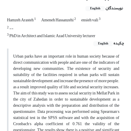
نویسندگان
English
1
2
3
Hamzeh Arasteh
Ameneh Hassanzehi
ensieh vali
2
--
3
PhD in Architect and Islamic Azad University lecturer
چکیده
English
Urban parks have an important role in human society because of
direct communication with people and are one of the indicators of
developing new communities. The existence of security and
suitability of the facilities required in urban parks will sustain
sustainable development and increase the presence of more people.
as a result, improved quality of life and societal security increases.
The aim of this study was to assess social security in Mellat Park in
the city of Zahedan in order to sustainable development as a
descriptive analysis with the preparation and distribution of the
questionnaire. Data processing was performed using Spearman's
statistical test in the SPSS software and with the acquisition of
Cronbach's alpha coefficient of 0.761, the validity of the
questionnaire. The results show there is a positive and significant