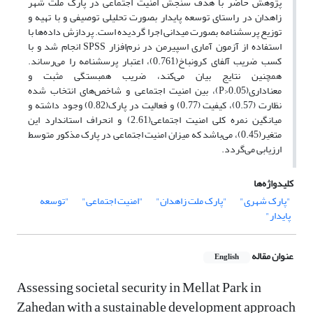
پژوهش حاضر با هدف سنجش امنیت اجتماعی در پارک ملت شهر
زاهدان در راستای توسعه پایدار بصورت تحلیلی توصیفی و با تهیه و
توزیع پرسشنامه بصورت میدانی اجرا گردیده است. پردازش داده‌ها با
استفاده از آزمون آماری اسپیرمن در نرم‌افزار SPSS انجام شد و با
کسب ضریب آلفای کرونباخ(0.761)، اعتبار پرسشنامه را می‌رساند.
همچنین نتایج بیان می‌کند، ضریب همبستگی مثبت و
معناداری(0.05<P)، بین امنیت اجتماعی و شاخص‌های انتخاب شده
نظارت (0.57)، کیفیت (0.77) و فعالیت در پارک(0.82) وجود داشته و
میانگین نمره کلی امنیت اجتماعی(2.61) و انحراف استاندارد این
متغیر(0.45)، می‌باشد که میزان امنیت اجتماعی در پارک مذکور متوسط
ارزیابی می‌گردد.
کلیدواژه‌ها
"پارک شهری"
"پارک ملت زاهدان"
"امنیت اجتماعی"
"توسعه
پایدار"
عنوان مقاله
English
Assessing societal security in Mellat Park in
Zahedan with a sustainable development approach