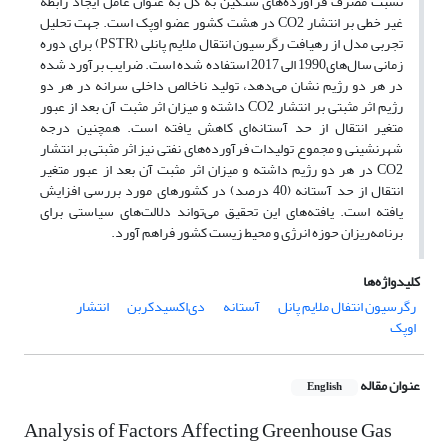
نسبت مصرف فرآورده‌‌های سنگین به کل به عنوان عامل ایجاد رابطه
غیر خطی بر انتشار CO2 در هشت کشور عضو اوپک است. جهت تحلیل
تجربی مدل از رهیافت رگرسیون انتقال ملایم پانلی (PSTR) برای دوره
زمانی سال‌های1990 الی 2017 استفاده شده است. ضرایب برآورد شده
در هر دو رژیم نشان می‌دهد، تولید ناخالص داخلی سرانه در هر دو
رژیم اثر مثبتی بر انتشار CO2 داشته و میزان اثر مثبت آن بعد از عبور
متغیر انتقال از حد آستانه‌ای کاهش یافته است. همچنین درجه
شهرنشینی و مجموع تولیدات فرآورده‌های نفتی نیز اثر مثبتی بر انتشار
CO2 در هر دو رژیم داشته و میزان اثر مثبت آن بعد از عبور متغیر
انتقال از حد آستانه (40 درصد)‌ در کشورهای مورد بررسی افزایش
یافته است. یافته‌های این تحقیق می‌تواند دلالت‌های سیاستی برای
برنامه‌ریزان حوزه انرژی و محیط زیست کشور فراهم آورد.
کلیدواژه‌ها
رگرسیون انتفال ملایم پانل
آستانه
دی‌اکسیدکربن
انتشار
اوپک
عنوان مقاله
English
Analysis of Factors Affecting Greenhouse Gas