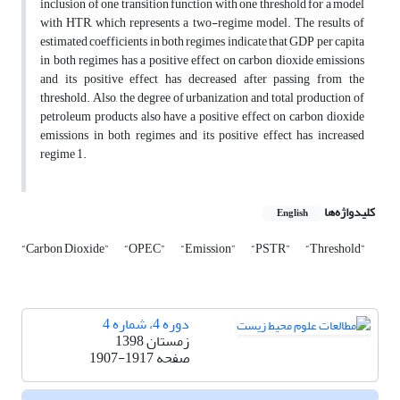
inclusion of one transition function with one threshold for a model
with HTR, which represents a two-regime model. The results of
estimated coefficients in both regimes indicate that GDP per capita
in both regimes has a positive effect on carbon dioxide emissions
and its positive effect has decreased after passing from the
threshold. Also, the degree of urbanization and total production of
petroleum products also have a positive effect on carbon dioxide
emissions in both regimes and its positive effect has increased
regime 1.
کلیدواژه‌ها
English
“Carbon Dioxide”
“OPEC”
“Emission”
“PSTR”
“Threshold”
دوره 4، شماره 4
زمستان 1398
صفحه
1907-1917