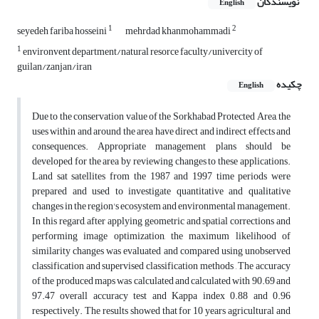
نویسندگان
English
1
2
seyedeh fariba hosseini
mehrdad khanmohammadi
1
environvent department/natural resorce faculty/univercity of
guilan/zanjan/iran
چکیده
English
Due to the conservation value of the Sorkhabad Protected Area, the
uses within and around the area have direct and indirect effects and
consequences. Appropriate management plans should be
developed for the area by reviewing changes to these applications.
Land sat satellites from the 1987 and 1997 time periods were
prepared and used to investigate quantitative and qualitative
changes in the region's ecosystem and environmental management.
In this regard, after applying geometric and spatial corrections and
performing image optimization, the maximum likelihood of
similarity changes was evaluated and compared using unobserved
classification and supervised classification methods , The accuracy
of the produced maps was calculated and calculated with 90.69 and
97.47 overall accuracy test and Kappa index 0.88 and 0.96
respectively. The results showed that for 10 years agricultural and