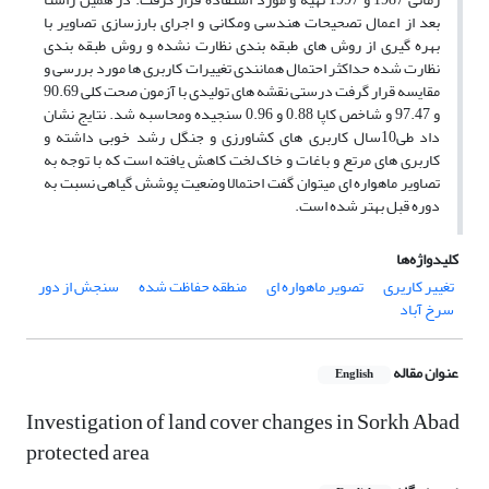
بعد از اعمال تصحیحات هندسی ومکانی و اجرای بارزسازی تصاویر با
بهره گیری از روش های طبقه بندی نظارت نشده و روش طبقه بندی
نظارت شده حداکثر احتمال همانندی تغییرات کاربری ها مورد بررسی و
مقایسه قرار گرفت درستی نقشه های تولیدی با آزمون صحت کلی 90.69
و 97.47 و شاخص کاپا 0.88 و 0.96 سنجیده ومحاسبه شد. نتایج نشان
داد طی10سال کاربری های کشاورزی و جنگل رشد خوبی داشته و
کاربری های مرتع و باغات و خاک لخت کاهش یافته است که با توجه به
تصاویر ماهواره ای میتوان گفت احتمالا وضعیت پوشش گیاهی نسبت به
دوره قبل بهتر شده است.
کلیدواژه‌ها
تغییر کاریری
تصویر ماهواره ای
منطقه حفاظت شده
سنجش از دور
سرخ آباد
عنوان مقاله
English
Investigation of land cover changes in Sorkh Abad
protected area