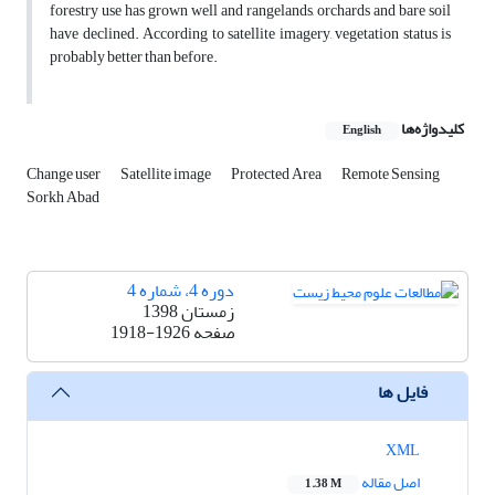
forestry use has grown well and rangelands, orchards and bare soil
have declined. According to satellite imagery, vegetation status is
probably better than before.
کلیدواژه‌ها
English
Change user
Satellite image
Protected Area
Remote Sensing
Sorkh Abad
دوره 4، شماره 4
زمستان 1398
صفحه
1918-1926
فایل ها
XML
اصل مقاله
1.38 M