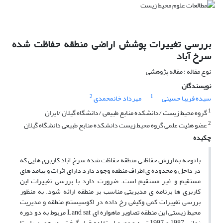
بررسی تغییرات پوشش اراضی منطقه حفاظت شده
سرخ آباد
نوع مقاله : مقاله پژوهشی
نویسندگان
2
1
سیده فریبا حسینی
مهرداد خانمحمدی
1
گروه محیط زیست /دانشکده منابع طبیعی /دانشگاه گیلان /ایران
2
عضو هئیت علمی گروه محیط زیست دانشکده منابع طبیعی دانشگاه گیلان
چکیده
با توجه به ارزش حفاظتی منطقه حفاظت شده سرخ آباد کاربری هایی که
در داخل و محدوده ی اطراف منطقه وجود دارد دارای اثرات و پیامد های
مستقیم و غیر مستقیم است. ضرورت دارد با بررسی تغییرات این
کاربری ها برنامه ی مدیریتی مناسب بر منطقه ارائه شود. به منظور
بررسی تغییرات کمی وکیفی رخ داده در اکوسیستم منطقه و مدیریت
محیط زیستی این منطقه تصاویر ماهواره ای Land sat مربوط به دو دوره
زمانی 1987 و 1997 تهیه و مورد استفاده قرار گرفت. در همین راستا