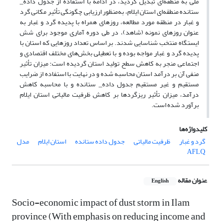
ملی به منطقه‌ای تبدیل گردید، در ادامه با استفاده از جدول داده_
ستانده منطقه‌ای استان ایلام، به‌منظور ارزیابى چگونگى تأثیر مکانى گرد
و غبار در منطقه مورد مطالعه، روزهاى همراه با پدیده گرد و غبار به
‌عنوان روزهاى نمونه (شاهد)، در طى دوره آمارى موجود براى شش
ایستگاه منتخب شناسایی شدند. بر اساس تعداد روزهایی که استان با
پدیده گرد و غبار مواجه بوده و با تعطیلی بخش‌های مختلف اقتصادی و
اجتماعی منجر به کاهش سطح تولید استان گردیده است؛ میزان تأثیر
منفی آن بر درآمد استان محاسبه شده و در نهایت با استفاده از ضرایب
مستقیم و غیر مستقیم جدول داده_ ستانده و با محاسبه کاهش
درآمد، میزان تأثیر ریزگردها بر کاهش ظرفیت مالیاتی استان ایلام
برآورد شده است.
کلیدواژه‌ها
گرد و غبار
ظرفیت مالیاتی
جدول داده ستانده
استان ایلام
مدل
AFLQ
عنوان مقاله
English
Socio-economic impact of dust storm in Ilam
province (With emphasis on reducing income and