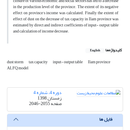
closure of various economic and social sectors has led to a decrease
in the production level of the province. The extent of its negative
effect on province’s income was calculated. Finally, the extent of
effect of dust on the decrease of tax capacity in Ilam province was
estimated by direct and indirect coefficients of input- output table
and calculation of income decrease.
کلیدواژه‌ها
English
dust storm
tax capacity
input- output table
Ilam province
ALFQ model
دوره 4، شماره 4
زمستان 1398
صفحه
2046-2055
فایل ها