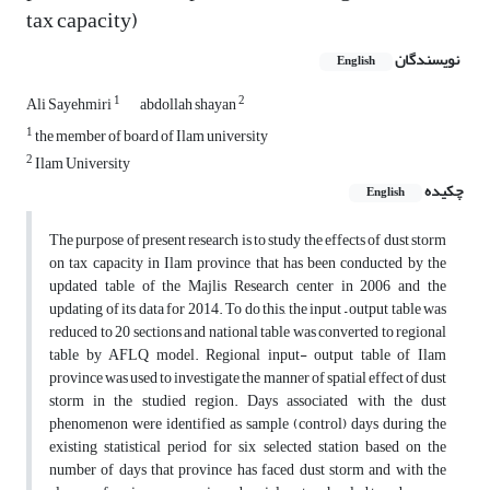
tax capacity)
نویسندگان
English
1
2
Ali Sayehmiri
abdollah shayan
1
the member of board of Ilam university
2
Ilam University
چکیده
English
The purpose of present research is to study the effects of dust storm
on tax capacity in Ilam province that has been conducted by the
updated table of the Majlis Research center in 2006 and the
updating of its data for 2014. To do this, the input – output table was
reduced to 20 sections and national table was converted to regional
table by AFLQ model. Regional input- output table of Ilam
province was used to investigate the manner of spatial effect of dust
storm in the studied region. Days associated with the dust
phenomenon were identified as sample (control) days during the
existing statistical period for six selected station based on the
number of days that province has faced dust storm and with the