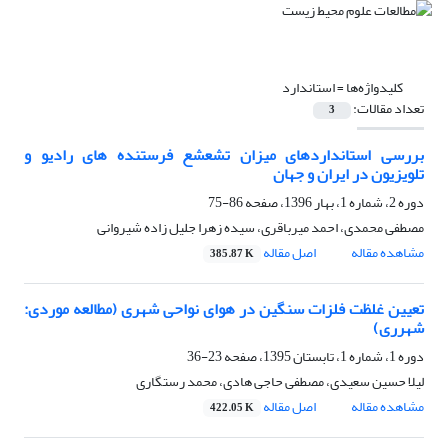
کلیدواژه‌ها =
استاندارد
تعداد مقالات:
3
بررسی استانداردهای میزان تشعشع فرستنده های رادیو و
تلویزیون در ایران و جهان
دوره 2، شماره 1، بهار 1396، صفحه
86-75
مصطفی محمدی، احمد میرباقری، سیده زهرا جلیل زاده شیروانی
مشاهده مقاله
اصل مقاله
385.87 K
تعیین غلظت فلزات سنگین در هوای نواحی شهری (مطالعه موردی:
شهرری)
دوره 1، شماره 1، تابستان 1395، صفحه
23-36
لیلا حسین سعیدی، مصطفی حاجی هادی، محمد رستگاری
مشاهده مقاله
اصل مقاله
422.05 K