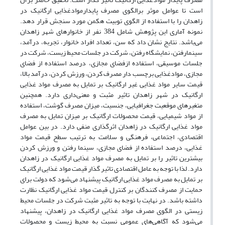
است تا عوامل موثر برالگوی مصرف پایدارموادغذایی ارگانیک در
زاهدان را با استفاده از الگوی توبیت هکمن مورد سنجش قرار دهد.
نمونه آماری این پژوهش شامل 384 نفر از خانوارهای شهر زاهدان
می‌باشد. نتایج نشان داد که سن، تعداد افراد خانوار، تجربه، درآمد،
سینمارفتن، نمایشگاه رفتن، شرکت در جلسات محیط زیست، شرکت در
جلسات موسیقی، استفاده ازفضای مجازی، درصد استفاده از فضای
مجازی، موادغذایی برچسب دار مصرف کردن، ورزش کردن، درآمد بالا،
قیمت سایر مواد غذایی غیر ارگانیک بر تمایل به مصرف مواد غذایی
ارگانیک در شهر زاهدان تاثیر مثبت و معنی‌داری دارد. همچنین
متغیرهای موقعیت جغرافیایی، جنسیت، میزان مصرف گوشت، استفاده
از مواد شیمیایی، قیمت محصولات ارگانیک بر میزان تمایل به مصرف
مواد غذایی ارگانیک در زاهدان اثرگذاری منفی دارد. در بین عوامل
اقتصادی، اجتماعی، فرهنگی و سلامت به ترتیب سطح قیمت مواد
غذایی، درصد استفاده از فضای مجازی، سینما رفتن و ورزش کردن
بیشترین تاثیر را بر تمایل به مصرف مواد غذایی ارگانیک در زاهدان
دارد. لذا با توجه به عامل اقتصادی تاثیر گذار قیمت مواد غذایی ارگانیک
بر تمایل به مصرف مواد غذایی ارگانیک پیشنهاد می‌شود که دولت برای
حمایت از مصرف کنندگان بر کنترل قیمت مواد غذایی ارگانیک نظارت
داشته باشد. در نهایت با توجه به تاثیر مثبت شرکت در جلسات محیط
زیستی در الگوی مصرف مواد غذایی ارگانیک در زاهدان، پیشنهاد
می‌شود که آگاهی‌‌های عمومی نسبت به محیط زیست و محصولات