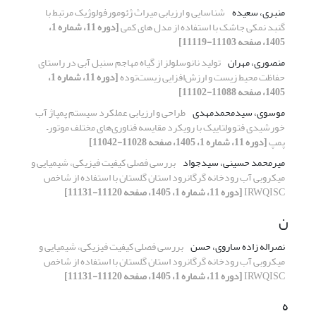
منبری، سعیده
شناسایی و ارزیابی میراث ژئومورفولوژیک مرتبط با
گنبد نمکی جاشک با استفاده از مدل های کمی
[دوره 11، شماره 1،
1405، صفحه 11103-11119]
منصوری، مهران
تولید نانوسلولز از گیاه مهاجم سنبل آبی در راستای
حفاظت محیط زیست و ارزش‌افزایی زیست‌توده
[دوره 11، شماره 1،
1405، صفحه 11088-11102]
موسوی، سیدمحمدمهدی
طراحی و ارزیابی عملکرد سیستم پمپاژ آب
خورشیدی ﻓﺘﻮﻭﻟﺘﺎییک با رویکرد مقایسه فناوری‌های مختلف موتور–
پمپ
[دوره 11، شماره 1، 1405، صفحه 11028-11042]
میرمحمد حسینی، سیدجواد
بررسی فصلی کیفیت فیزیکی، شیمیایی و
میکروبی آب رودخانه گرگانرود استان گلستان با استفاده از شاخص
IRWQISC
[دوره 11، شماره 1، 1405، صفحه 11120-11131]
ن
نصراله زاده ساروی، حسن
بررسی فصلی کیفیت فیزیکی، شیمیایی و
میکروبی آب رودخانه گرگانرود استان گلستان با استفاده از شاخص
IRWQISC
[دوره 11، شماره 1، 1405، صفحه 11120-11131]
ه