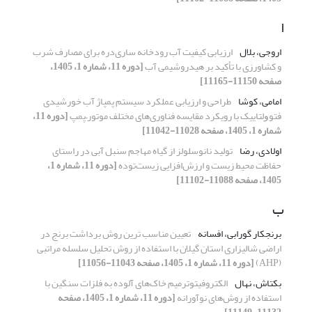
ا
اروجی، بلال
ارزیابی کیفیت آب رودخانه ساری‌دره برای مصارف شرب
و کشاورزی با تأکید بر هیدروشیمی آب
[دوره 11، شماره 1، 1405،
صفحه 11150-11165]
امامی، کوشا
طراحی و ارزیابی عملکرد سیستم پمپاژ آب خورشیدی
ﻓﺘﻮﻭﻟﺘﺎییک با رویکرد مقایسه فناوری‌های مختلف موتور–پمپ
[دوره 11،
شماره 1، 1405، صفحه 11028-11042]
اولادی، رضا
تولید نانوسلولز از گیاه مهاجم سنبل آبی در راستای
حفاظت محیط زیست و ارزش‌افزایی زیست‌توده
[دوره 11، شماره 1،
1405، صفحه 11088-11102]
ب
برنجکار گورابی، افسانه
تعیین مناسب ترین روش برداشت برنج در
اراضی شالیزاری استان گیلان با استفاده از روش تحلیل سلسله مراتبی
(AHP)
[دوره 11، شماره 1، 1405، صفحه 11043-11056]
بکتاش، نهال
الکتروفیتوترمیم خاک‌های آلوده به فلزات سنگین با
استفاده از روش‌های نوآورانه
[دوره 11، شماره 1، 1405، صفحه