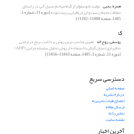
همزه، یحیی
تولید نانوسلولز از گیاه مهاجم سنبل آبی در راستای
حفاظت محیط زیست و ارزش‌افزایی زیست‌توده
[دوره 11، شماره 1،
1405، صفحه 11088-11102]
ی
یوسفی، روح اله
تعیین مناسب ترین روش برداشت برنج در اراضی
شالیزاری استان گیلان با استفاده از روش تحلیل سلسله مراتبی (AHP)
[دوره 11، شماره 1، 1405، صفحه 11043-11056]
دسترسی سریع
صفحه اصلی
درباره نشریه
اعضای هیات تحریریه
ارسال مقاله
تماس با ما
نقشه سایت
آخرین اخبار