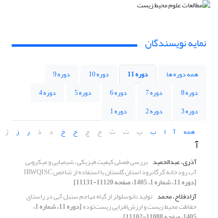
نمایه نویسندگان
همه دوره ها
دوره 11
دوره 10
دوره 9
دوره 8
دوره 7
دوره 6
دوره 5
دوره 4
دوره 3
دوره 2
دوره 1
همه
آ
ا
ب
پ
ت
ث
ج
چ
ح
خ
د
ذ
ر
ز
ژ
آ
آذری، عبدالحمید
بررسی فصلی کیفیت فیزیکی، شیمیایی و میکروبی
آب رودخانه گرگانرود استان گلستان با استفاده از شاخص IRWQISC
[دوره 11، شماره 1، 1405، صفحه 11120-11131]
آزادفلاح، محمد
تولید نانوسلولز از گیاه مهاجم سنبل آبی در راستای
حفاظت محیط زیست و ارزش‌افزایی زیست‌توده
[دوره 11، شماره 1،
1405، صفحه 11088-11102]