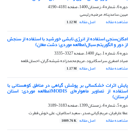
دوره 6، شماره 4، زمستان 1400، صفحه
4181-4190
مهین ساعدپناه، مرضیه رئیسی
مشاهده مقاله
اصل مقاله
1.12 M
امکان‌سنجی استفاده از انرژی تابشی خورشید با استفاده از سنجش
از دور و الگوریتم سبال(مطالعه موردی: دشت مغان)
دوره 6، شماره 1، بهار 1400، صفحه
3327-3335
صیاد اصغری سراسکانرود، مریم محمدزاده شیشه گران، احسان قلعه
مشاهده مقاله
اصل مقاله
1.17 M
پایش اثرات خشکسالی بر پوشش گیاهی در مناطق کوهستانی با
استفاده از تصاویر ماهواره‌ای MODIS(مطالعه موردی: استان
لرستان)
دوره 5، شماره 4، زمستان 1399، صفحه
3183-3189
عطا عارفیان، مریم کیانی صدر، سعید اسلامیان، علی خوش فطرت
مشاهده مقاله
اصل مقاله
1009.76 K