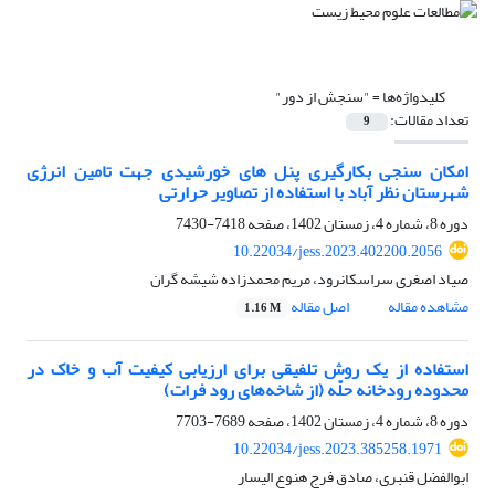
کلیدواژه‌ها =
"سنجش از دور"
تعداد مقالات:
9
امکان سنجی بکارگیری پنل های خورشیدی جهت تامین انرژی
شهرستان نظر آباد با استفاده از تصاویر حرارتی
دوره 8، شماره 4، زمستان 1402، صفحه
7418-7430
10.22034/jess.2023.402200.2056
صیاد اصغری سراسکانرود، مریم محمدزاده شیشه گران
مشاهده مقاله
اصل مقاله
1.16 M
استفاده از یک روش تلفیقی برای ارزیابی کیفیت آب و خاک در
محدوده رودخانه حلّه (از شاخه‌های رود فرات)
دوره 8، شماره 4، زمستان 1402، صفحه
7689-7703
10.22034/jess.2023.385258.1971
ابوالفضل قنبری، صادق فرج هنوع الیسار