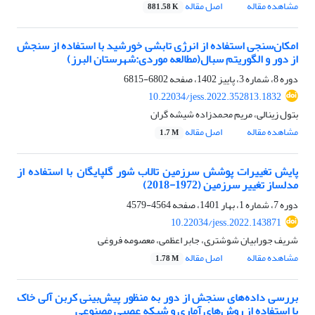
مشاهده مقاله
اصل مقاله
881.58 K
امکان‌سنجی استفاده از انرژی تابشی خورشید با استفاده از سنجش
از دور و الگوریتم سبال(مطالعه موردی:شهرستان البرز)
دوره 8، شماره 3، پاییز 1402، صفحه
6802-6815
10.22034/jess.2022.352813.1832
بتول زینالی، مریم محمدزاده شیشه گران
مشاهده مقاله
اصل مقاله
1.7 M
پایش تغییرات پوشش سرزمین تالاب شور گلپایگان با استفاده از
مدلساز تغییر سرزمین (1972-2018)
دوره 7، شماره 1، بهار 1401، صفحه
4564-4579
10.22034/jess.2022.143871
شریف جورابیان شوشتری، جابر اعظمی، معصومه فروغی
مشاهده مقاله
اصل مقاله
1.78 M
بررسی داده‌های سنجش از دور به منظور پیش‌بینی کربن آلی خاک
با استفاده از روش‌های آماری و شبکه عصبی مصنوعی