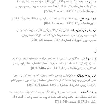
ربانی، محبوبه
تخریب فتوکاتالیزگری آلاینده زیست محیطی توسط
میکروکره های قاصدکی شکل CuO سنتزشده به روش ‌‌هم‌رسوبی
[دوره 3، شماره 2، 1397، صفحه 721-728]
رجایی، مسیح
روند تغییرات و نوسانات بارش در تالاب شور گلپایگان
[دوره 3، شماره 4، 1397، صفحه 851-861]
رحمانی فرد، روح اله
تخریب فتوکاتالیزگری آلاینده زیست محیطی
توسط میکروکره های قاصدکی شکل CuO سنتزشده به روش
‌‌هم‌رسوبی
[دوره 3، شماره 2، 1397، صفحه 721-728]
ز
زارعی، امیر
مکان یابی اراضی مناسب برای تغذیه مصنوعی سفره های
آب زیرزمینی با استفاده از داده های منطقه ای و تصاویر ماهوارهای در
استان یزد
[دوره 3، شماره 4، 1397، صفحه 840-850]
زارعی، سیروان
مکان یابی اراضی مناسب برای تغذیه مصنوعی سفره
های آب زیرزمینی با استفاده از داده های منطقه ای و تصاویر ماهوارهای
در استان یزد
[دوره 3، شماره 4، 1397، صفحه 840-850]
زاهد، فاطمه
ارزیابی شاخص های آلودگی و ریسک اکولوژیکی مربوط به
فلزات سنگین در خاکهای اطراف جاده های برون شهری ایران
[دوره 3،
شماره 3، 1397، صفحه 769-781]