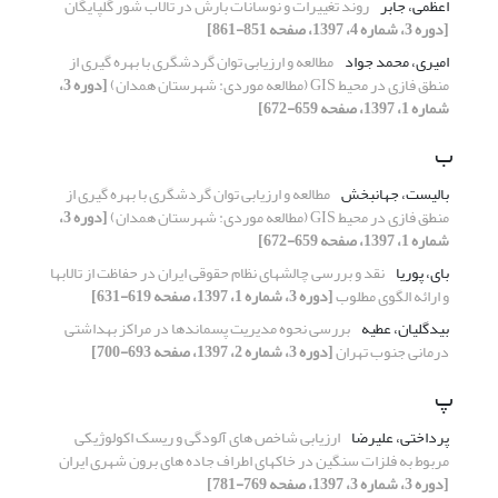
اعظمی، جابر
روند تغییرات و نوسانات بارش در تالاب شور گلپایگان
[دوره 3، شماره 4، 1397، صفحه 851-861]
امیری، محمد جواد
مطالعه و ارزیابی توان گردشگری با بهره گیری از
منطق فازی در محیط GIS (مطالعه موردی: شهرستان همدان)
[دوره 3،
شماره 1، 1397، صفحه 659-672]
ب
بالیست، جهانبخش
مطالعه و ارزیابی توان گردشگری با بهره گیری از
منطق فازی در محیط GIS (مطالعه موردی: شهرستان همدان)
[دوره 3،
شماره 1، 1397، صفحه 659-672]
بای، پوریا
نقد و بررسی چالشهای نظام حقوقی ایران در حفاظت از تالابها
و ارائه الگوی مطلوب
[دوره 3، شماره 1، 1397، صفحه 619-631]
بیدگلیان، عطیه
بررسی نحوه مدیریت پسماندها در مراکز بهداشتی
درمانی جنوب تهران
[دوره 3، شماره 2، 1397، صفحه 693-700]
پ
پرداختی، علیرضا
ارزیابی شاخص های آلودگی و ریسک اکولوژیکی
مربوط به فلزات سنگین در خاکهای اطراف جاده های برون شهری ایران
[دوره 3، شماره 3، 1397، صفحه 769-781]