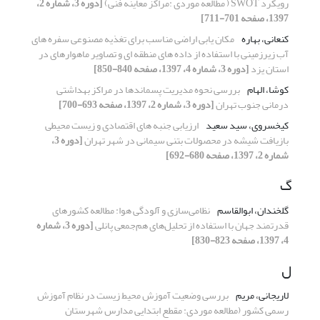
رویکرد SWOT ( مطالعه موردی :مراکز معاینه فنی)
[دوره 3، شماره 2،
1397، صفحه 701-711]
کنعانی، بهاره
مکان یابی اراضی مناسب برای تغذیه مصنوعی سفره های
آب زیرزمینی با استفاده از داده های منطقه ای و تصاویر ماهوارهای در
استان یزد
[دوره 3، شماره 4، 1397، صفحه 840-850]
کوشا، الهام
بررسی نحوه مدیریت پسماندها در مراکز بهداشتی
درمانی جنوب تهران
[دوره 3، شماره 2، 1397، صفحه 693-700]
کیخسروی، سید سعید
ارزیابی جنبه های اقتصادی و زیست محیطی
بازیافت شیشه در محصولات بتنی سیمانی در شهر تهران
[دوره 3،
شماره 2، 1397، صفحه 680-692]
گ
گلخندان، ابوالقاسم
نظامی‌سازی و آلودگی هوا: مطالعه کشورهای
قدرتمند جهان با استفاده از تحلیل‌های هم‌جمعی پانلی
[دوره 3، شماره
4، 1397، صفحه 823-830]
ل
لاریجانی، مریم
بررسی وضعیت آموزش محیط زیست در نظام آموزش
رسمی کشور (مطالعه موردی: مقطع ابتدایی مدارس شهرستان