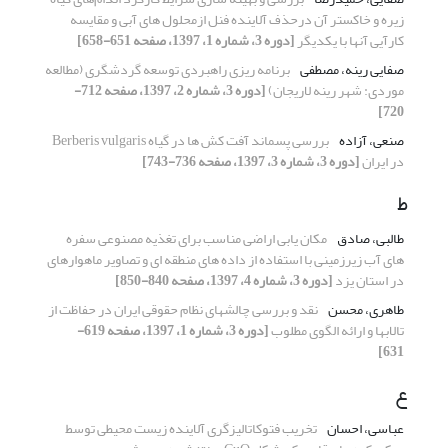
زیره و خاکستر آن درحذف آلاینده‌ فنل ازمحلول های آبی و مقایسه
کارآیی آنها با یکدیگر
[دوره 3، شماره 1، 1397، صفحه 651-658]
صفایی رینه، مصطفی
برنامه ریزی راهبردی توسعه گردشگری (مطالعه
موردی: شهر رینه لاریجان)
[دوره 3، شماره 2، 1397، صفحه 712-
720]
صنعی، آزاده
بررسی پسماند آفت کش ها در گیاه Berberis vulgaris
در ایران
[دوره 3، شماره 3، 1397، صفحه 736-743]
ط
طالبی، صادق
مکان یابی اراضی مناسب برای تغذیه مصنوعی سفره
های آب زیرزمینی با استفاده از داده های منطقه ای و تصاویر ماهوارهای
در استان یزد
[دوره 3، شماره 4، 1397، صفحه 840-850]
طاهری، محسن
نقد و بررسی چالشهای نظام حقوقی ایران در حفاظت از
تالابها و ارائه الگوی مطلوب
[دوره 3، شماره 1، 1397، صفحه 619-
631]
ع
عباسی، احسان
تخریب فتوکاتالیزگری آلاینده زیست محیطی توسط