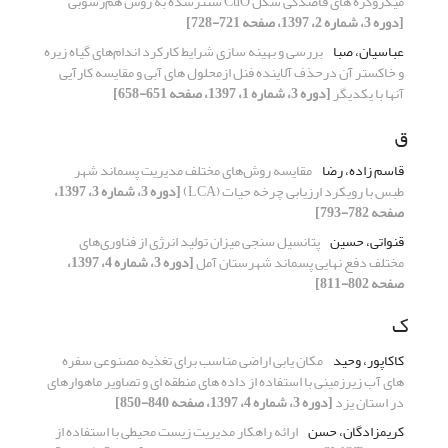
میکروکره های قاصدکی شکل CuO سنتزشده به روش ‌‌هم‌رسوبی
[دوره 3، شماره 2، 1397، صفحه 721-728]
عباسیان، صبا
بررسی و بهینه سازی شرایط کارکرد اندام‌های گیاه زیره
و خاکستر آن درحذف آلاینده‌ فنل ازمحلول های آبی و مقایسه کارآیی
آنها با یکدیگر
[دوره 3، شماره 1، 1397، صفحه 651-658]
ق
قاسم زاده، رضا
مقایسه روش‌های مختلف مدیریت پسماند شهر
طبس با رویکرد ارزیابی چرخه حیات (LCA)
[دوره 3، شماره 3، 1397،
صفحه 782-793]
قنواتی، حسین
پتانسیل سنجی میزان تولید انرژی از فناوری‌های
مختلف دفع نهایی پسماند شهرستان آمل
[دوره 3، شماره 4، 1397،
صفحه 802-811]
ک
کاکاپور، وحید
مکان یابی اراضی مناسب برای تغذیه مصنوعی سفره
های آب زیرزمینی با استفاده از داده های منطقه ای و تصاویر ماهوارهای
در استان یزد
[دوره 3، شماره 4، 1397، صفحه 840-850]
کریمزادگان، حسن
ارائه راهکار مدیریت زیست محیطی با استفاده از