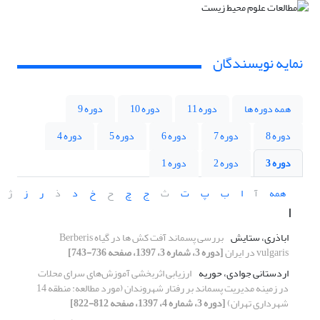
نمایه نویسندگان
همه دوره ها
دوره 11
دوره 10
دوره 9
دوره 8
دوره 7
دوره 6
دوره 5
دوره 4
دوره 3
دوره 2
دوره 1
همه
آ
ا
ب
پ
ت
ث
ج
چ
ح
خ
د
ذ
ر
ز
ژ
ا
اباذری، ستایش
بررسی پسماند آفت کش ها در گیاه Berberis
vulgaris در ایران
[دوره 3، شماره 3، 1397، صفحه 736-743]
اردستانی جوادی، حوریه
ارزیابی اثربخشی آموزش‌های سرای محلات
در زمینه مدیریت پسماند بر رفتار شهروندان (مورد مطالعه: منطقه 14
شهرداری تهران)
[دوره 3، شماره 4، 1397، صفحه 812-822]