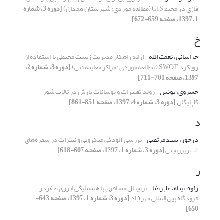
فازی در محیط GIS (مطالعه موردی: شهرستان همدان)
[دوره 3، شماره
1، 1397، صفحه 659-672]
خ
خراسانی، نعمت الله
ارائه راهکار مدیریت زیست محیطی با استفاده از
رویکرد SWOT ( مطالعه موردی :مراکز معاینه فنی)
[دوره 3، شماره 2،
1397، صفحه 701-711]
خسروی، یونس
روند تغییرات و نوسانات بارش در تالاب شور
گلپایگان
[دوره 3، شماره 4، 1397، صفحه 851-861]
د
درخور، سید مرتضی
بررسی آلودگی میکروبی و نیترات در سفره‌های
آب زیرزمینی
[دوره 3، شماره 1، 1397، صفحه 607-618]
ر
رئوف پناه، علیرضا
ترمینال مسافری با همسایگی انرژی صفردر
فرودگاه بین المللی مهرآباد
[دوره 3، شماره 1، 1397، صفحه 643-
650]