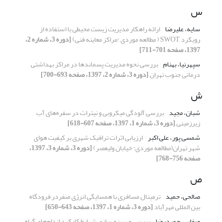
س
سایه، علیرضا
ارائه راهکار مدیریت زیست محیطی با استفاده از
رویکرد SWOT ( مطالعه موردی :مراکز معاینه فنی)
[دوره 3، شماره 2،
1397، صفحه 701-711]
سپهرنیا، بهنام
بررسی نحوه مدیریت پسماندها در مراکز بهداشتی
درمانی جنوب تهران
[دوره 3، شماره 2، 1397، صفحه 693-700]
ش
شبان، مجید
بررسی آلودگی میکروبی و نیترات در سفره‌های آب
زیرزمینی
[دوره 3، شماره 1، 1397، صفحه 607-618]
شمسی پور، علی اکبر
ارزیابی اثرات ترافیک شهری بر کیفیت هوای
شهر تهران(مطالعه موردی: خیابان ولیعصر)
[دوره 3، شماره 3، 1397،
صفحه 756-768]
ص
صالحی، حمید
ترمینال مسافری با همسایگی انرژی صفردر فرودگاه
بین المللی مهرآباد
[دوره 3، شماره 1، 1397، صفحه 643-650]
صفایی، حمیدرضا
بررسی و بهینه سازی شرایط کارکرد اندام‌های گیاه