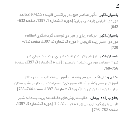
ی
یاسیان، اکبر
تأثیر عناصر جوی در پراکنش آلاینده‌ PM2.5 (مطالعه
موردی: خیابان ولیعصر تهران)
[دوره 3، شماره 1، 1397، صفحه 632-
642]
یاسیان، اکبر
برنامه ریزی راهبردی توسعه گردشگری (مطالعه
موردی: شهر رینه لاریجان)
[دوره 3، شماره 2، 1397، صفحه 712-
720]
یاسیان، اکبر
ارزیابی اثرات ترافیک شهری بر کیفیت هوای شهر
تهران(مطالعه موردی: خیابان ولیعصر)
[دوره 3، شماره 3، 1397، صفحه
756-768]
یدالهی، علی اکبر
بررسی وضعیت آموزش محیط زیست در نظام
آموزش رسمی کشور (مطالعه موردی: مقطع ابتدایی مدارس شهرستان
بهارستان- استان تهران)
[دوره 3، شماره 3، 1397، صفحه 744-755]
یعقوب زاده، پیمان
مقایسه روش‌های مختلف مدیریت پسماند شهر
طبس با رویکرد ارزیابی چرخه حیات (LCA)
[دوره 3، شماره 3، 1397،
صفحه 782-793]