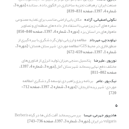
صنعت ایران: رهیافت تجزیه ساختاری در الگوی داده ـ ستانده
[دوره 3،
شماره 4، 1397، صفحه 831-839]
نکوئی اصفهانی، آزاده
مکان یابی اراضی مناسب برای تغذیه مصنوعی
سفره های آب زیرزمینی با استفاده از داده های منطقه ای و تصاویر
ماهوارهای در استان یزد
[دوره 3، شماره 4، 1397، صفحه 840-850]
نهاوندچی، مهرداد
مطالعه و ارزیابی توان گردشگری با بهره گیری از
منطق فازی در محیط GIS (مطالعه موردی: شهرستان همدان)
[دوره 3،
شماره 1، 1397، صفحه 659-672]
نورپور، علیرضا
پتانسیل سنجی میزان تولید انرژی از فناوری‌های
مختلف دفع نهایی پسماند شهرستان آمل
[دوره 3، شماره 4، 1397،
صفحه 802-811]
نیک پور، عامر
برنامه ریزی راهبردی توسعه گردشگری (مطالعه
موردی: شهر رینه لاریجان)
[دوره 3، شماره 2، 1397، صفحه 712-
720]
ه
هادیپور جهرمی، مهسا
بررسی پسماند آفت کش ها در گیاه Berberis
vulgaris در ایران
[دوره 3، شماره 3، 1397، صفحه 736-743]