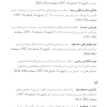
تهران)
[دوره 3، شماره 4، 1397، صفحه 812-822]
ملکی دلارستاقی، رضا
مقایسه روش‌های مختلف مدیریت پسماند شهر
طبس با رویکرد ارزیابی چرخه حیات (LCA)
[دوره 3، شماره 3، 1397،
صفحه 782-793]
میرانی، میدیا
مقایسه روش‌های مختلف مدیریت پسماند شهر طبس با
رویکرد ارزیابی چرخه حیات (LCA)
[دوره 3، شماره 3، 1397، صفحه
782-793]
میربلوچزهی، محمود
بررسی کمی و کیفی پسماندهای تولیدی شهر
ایرانشهر(استان سیستان و بلوچستان)
[دوره 3، شماره 4، 1397، صفحه
862-868]
میرشکاران، یحیی
مکان یابی اراضی مناسب برای تغذیه مصنوعی
سفره های آب زیرزمینی با استفاده از داده های منطقه ای و تصاویر
ماهوارهای در استان یزد
[دوره 3، شماره 4، 1397، صفحه 840-850]
ن
نائیجی، اسفندیار
پتانسیل سنجی میزان تولید انرژی از فناوری‌های
مختلف دفع نهایی پسماند شهرستان آمل
[دوره 3، شماره 4، 1397،
صفحه 802-811]
نجاری، فاطمه
ارزیابی سهم عوامل موثر بر تغییرات آلایندگی بخش