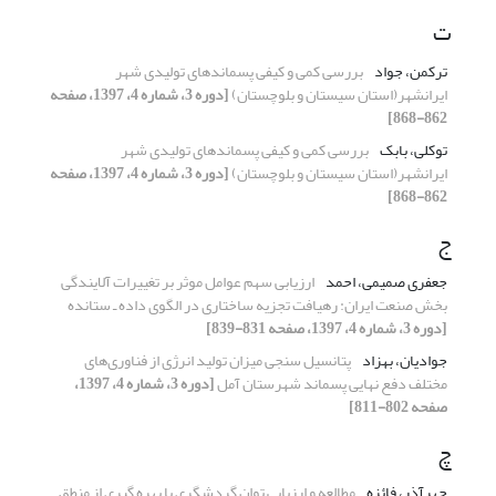
ت
ترکمن، جواد
بررسی کمی و کیفی پسماندهای تولیدی شهر
ایرانشهر(استان سیستان و بلوچستان)
[دوره 3، شماره 4، 1397، صفحه
862-868]
توکلی، بابک
بررسی کمی و کیفی پسماندهای تولیدی شهر
ایرانشهر(استان سیستان و بلوچستان)
[دوره 3، شماره 4، 1397، صفحه
862-868]
ج
جعفری صمیمی، احمد
ارزیابی سهم عوامل موثر بر تغییرات آلایندگی
بخش صنعت ایران: رهیافت تجزیه ساختاری در الگوی داده ـ ستانده
[دوره 3، شماره 4، 1397، صفحه 831-839]
جوادیان، بهزاد
پتانسیل سنجی میزان تولید انرژی از فناوری‌های
مختلف دفع نهایی پسماند شهرستان آمل
[دوره 3، شماره 4، 1397،
صفحه 802-811]
چ
چهرآذر، فائزه
مطالعه و ارزیابی توان گردشگری با بهره گیری از منطق