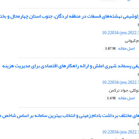
ئوشیمی نهشته‌های فسفات در منطقه لردگان، جنوب استان چهارمحال و بخت
10.22034/jess.2022
م کیوانی
اصل مقاله
1.07 M
فی پسماند شهری املش و ارائه راهکارهای اقتصادی برای مدیریت هزینه
10.22034/jess.2022
توکلی، جواد ترکمن
اصل مقاله
1.4 M
 های مختلف برداشت بادام زمینی و انتخاب بهترین سامانه بر اساس شاخص 
10.22034/jess.2022