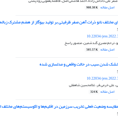
فر علی داداش زاده، احمد هاشمی اصل، فاطمه یعقوبی رودپشتی
اصل مقاله
908.38 K
ی مختلف نانو ذرات آهن صفر ظرفیتی بر تولید بیوگاز از هضم مشترک زبال
10.22034/jess.2022
و، ترحم مصری گندشمین، منصور راسخ
اصل مقاله
505.57 K
 خشک شدن سیب در حالت واقعی و مدلسازی شده
10.22034/jess.2022
ی، علی خرمی فر، غلامحسین شاهقلی
اصل مقاله
324 K
مقایسه وضعیت فعلی تخریب سرزمین در اقلیم‌ها و اکوسیستم‌های مختلف 