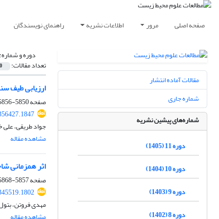
صفحه اصلی
مرور
اطلاعات نشریه
راهنمای نویسندگان
دوره و شماره:
تعداد مقالات:
0
مقالات آماده انتشار
ارزیابی طیف س
شماره جاری
صفحه
5850-5856
.356427.1847
شماره‌های پیشین نشریه
جواد طریقی، علی خ
مشاهده مقاله
دوره 11 (1405)
اثر همزمانی شاخص‌های پیوند از دور NAO و 
دوره 10 (1404)
صفحه
5857-5868
دوره 9 (1403)
.345519.1802
مهدی فروتن، بتول 
دوره 8 (1402)
مشاهده مقاله