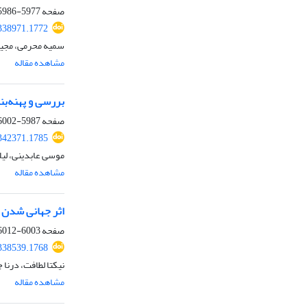
صفحه
5977-5986
.338971.1772
سمیه محرمی، مجی
مشاهده مقاله
بررسی و پهنه‌بن
صفحه
5987-6002
.342371.1785
موسی عابدینی، لیلا
مشاهده مقاله
اثر جهانی شدن اقتصادی‎ ‎و سیاسی بر ردپای بوم شناختی در ایران: کار
صفحه
6003-6012
.338539.1768
نیکتا لطافت، درنا 
مشاهده مقاله