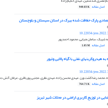
رحم مصری گندشمین، مهدی حکیم زاده
اصل مقاله
940.83 K
صادی پارک حفاظت شده بیرک در استان سیستان و بلوچستان
10.22034/jess.2022
یه شیبک، سامان ضیایی، محمود احمدپور
اصل مقاله
1.05 M
به هیدروکربنهای نفتی با گیاه پالایی وتیور
10.22034/jess.2022
 محمد رضا کشت ورز، مهدی محسن زاده، مهدی نظری، مجتبی پورباقری، عرفان آتش ده
اصل مقاله
764.71 K
ایی در توزیع کاربری اراضی در محلات شهر تبریز