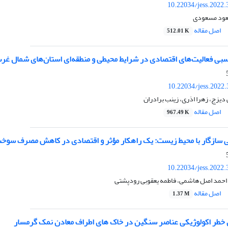
10.22034/jess.2022
عود مسعودی
اصل مقاله
512.01 K
 فعالیت‌های اقتصادی در شرایط محیطی و منطقه‌ای استان‌های شمال غرب 
10.22034/jess.2022
یزج، زهرا اذری، زینب برادران
اصل مقاله
967.49 K
ی سازگار با محیط زیست: یک راهکار مؤثر و اقتصادی در کاهش مصرف سوخت و
10.22034/jess.2022
حمد اصل هاشمی، فاطمه یعقوبی رودپشتی
اصل مقاله
1.37 M
ل خطر اکولوژیکی عناصر سنگین در خاک های اطراف معادن نمک گرمسار