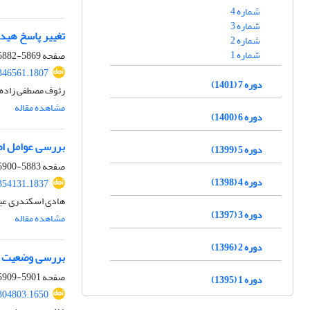
شماره 4
شماره 3
تغییر پاسخ هید
شماره 2
شماره 1
صفحه
5869-5882
.346561.1807
دوره 7 (1401)
رئوف مصطفی زاده، 
مشاهده مقاله
دوره 6 (1400)
بررسی عوامل اص
دوره 5 (1399)
صفحه
5883-5900
دوره 4 (1398)
.354131.1837
هادی اسکندری عین 
دوره 3 (1397)
مشاهده مقاله
دوره 2 (1396)
بررسی وضعیت ب
صفحه
5901-5909
دوره 1 (1395)
.304803.1650