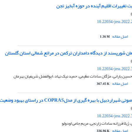
 تغییرات اقلیم آینده در حوزه آبخیز تجن
10.22034/jess.2022
اصل مقاله
1.36 M
هان شورپسند از دیدگاه دامداران ترکمن در مراتع شمالی استان گلستان
10.22034/jess.2022
سین بارانی، مژگان سادات عظیمی، حمید نیک نهاد، ابوالفضل شریفیان بهرمان
اصل مقاله
367.45 K
 با بهره گیری از مدلCOPRAS در راستای بهبود وضعیت محیط زیست شهری
10.22034/jess.2022
ژیلا فرزانه سادات زارنجی، مریم جامی اودولو
اصل مقاله
336.96 K