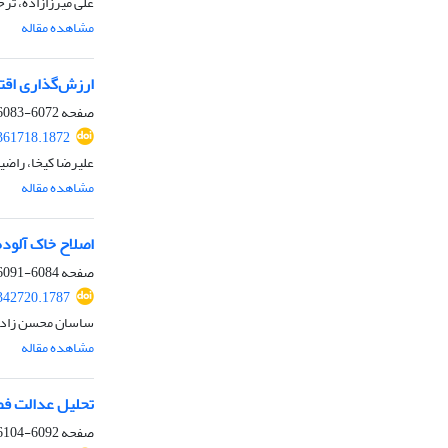
علی میرزازاده، ت
مشاهده مقاله
ارزش‌گذاری اقت
صفحه
6072-6083
.361718.1872
علیرضا کیخا، راض
مشاهده مقاله
اصلاح خاک آلوده 
صفحه
6084-6091
.342720.1787
ساسان محسن زاده،
مشاهده مقاله
تحلیل عدالت فض
صفحه
6092-6104