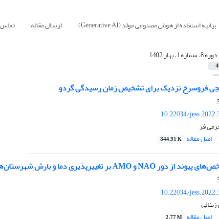
بیانیه استفاده از هوش مصنوعی مولد (Generative AI)
ارسال مقاله
تماس ب
دوره 8، شماره 1، بهار 1402
4
نجی فروسرخ نزدیک برای تشخیص زمان رسیدگی گردو
10.22034/jess.2022
رمی فر
اصل مقاله
844.91 K
AMO بر تغییر‌پذیری دما و بارش شهرستان‌های مجاور سبلان
10.22034/jess.2022
زینالی
اصل مقاله
2.77 M