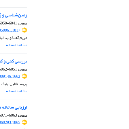
زمین‌شناسی و ژ
صفحه
6041-6050
.350061.1817
مریم آهنکوب، الها
مشاهده مقاله
بررسی کمی و کی
صفحه
6051-6062
.309146.1662
پریسا طالبی، بابک 
مشاهده مقاله
ارزیابی سامانه
صفحه
6063-6071
.360293.1865