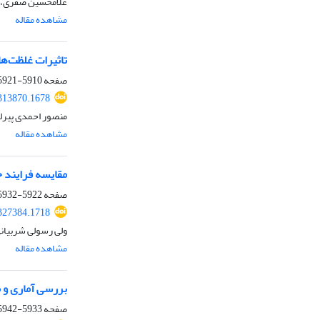
غلامحسین صفری، ص
مشاهده مقاله
تاثیرات غلظت‌ها
صفحه
5910-5921
.313870.1678
منصور احمدی پیرل
مشاهده مقاله
مقایسه فرایند
صفحه
5922-5932
.327384.1718
ولی رسولی شربیان
مشاهده مقاله
بررسی آماری و 
صفحه
5933-5942