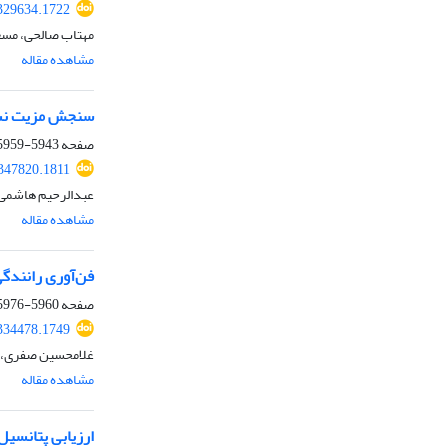
.329634.1722
مهتاب صالحی، مس
مشاهده مقاله
سنجش مزیت نسبی
صفحه
5943-5959
.347820.1811
عبدالرحیم هاشمی د
مشاهده مقاله
فن‌آوری رانندگ
صفحه
5960-5976
.334478.1749
غلامحسین صفری، ا
مشاهده مقاله
ارزیابی پتانسی