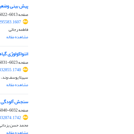
پیش بینی وضعیت
صفحه
6013-6022
.295583.1607
فاطمه رجائی
مشاهده مقاله
اتنواکولوژی گیا
صفحه
6023-6031
.332855.1740
سهیلا یوسف وند، ح
مشاهده مقاله
سنجش آلودگی صوتی شهراردبیل
صفحه
6032-6040
.332874.1742
محمد حسن یزدانی، 
مشاهده مقاله